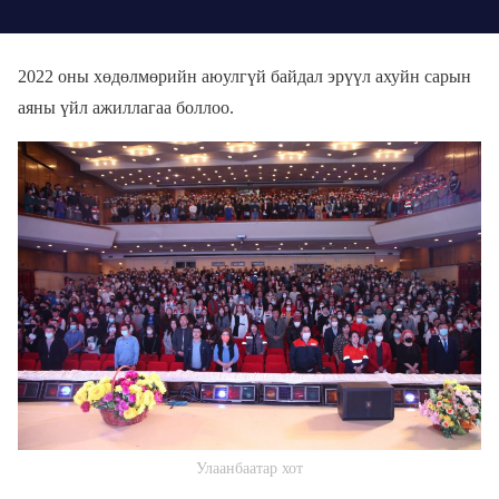
2022 оны хөдөлмөрийн аюулгүй байдал эрүүл ахуйн сарын
аяны үйл ажиллагаа боллоо.
Улаанбаатар хот