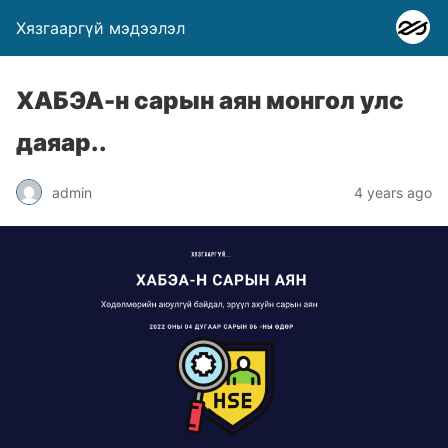
Хязгааргүй мэдээлэл
ХАБЭА-н сарын аян монгол улс
даяар..
admin
4 years ago