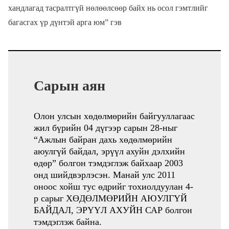
хандлагад тасралтгүй нөлөөлсөөр байх нь осол гэмтлийг
багасгах үр дүнтэй арга юм” гэв
Сарын аян
Олон улсын хөдөлмөрийн байгууллагаас
жил бүрийн 04 дүгээр сарын 28-ныг
“Ажлын байран дахь хөдөлмөрийн
аюулгүй байдал, эрүүл ахуйн дэлхийн
өдөр” болгон тэмдэглэж байхаар 2003
онд шийдвэрлэсэн. Манай улс 2011
оноос хойш тус өдрийг тохиолдуулан 4-
р сарыг ХӨДӨЛМӨРИЙН АЮУЛГҮЙ
БАЙДАЛ, ЭРҮҮЛ АХУЙН САР болгон
тэмдэглэж байна.