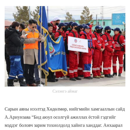
Сэлэнгэ аймаг
Сарын аяны нээлтэд Хөдөлмөр, нийгмийн хамгааллын сайд
А.Ариунзаяа “Бид аюул осолгүй ажиллах ёстой гэдгийг
мэддэг боловч зарим тохиолдолд хайнга ханддаг. Анхаарал