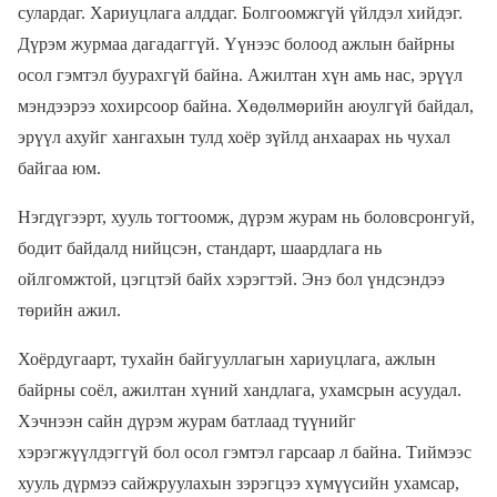
сулардаг. Хариуцлага алддаг. Болгоомжгүй үйлдэл хийдэг.
Дүрэм журмаа дагадаггүй. Үүнээс болоод ажлын байрны
осол гэмтэл буурахгүй байна. Ажилтан хүн амь нас, эрүүл
мэндээрээ хохирсоор байна. Хөдөлмөрийн аюулгүй байдал,
эрүүл ахуйг хангахын тулд хоёр зүйлд анхаарах нь чухал
байгаа юм.
Нэгдүгээрт, хууль тогтоомж, дүрэм журам нь боловсронгуй,
бодит байдалд нийцсэн, стандарт, шаардлага нь
ойлгомжтой, цэгцтэй байх хэрэгтэй. Энэ бол үндсэндээ
төрийн ажил.
Хоёрдугаарт, тухайн байгууллагын хариуцлага, ажлын
байрны соёл, ажилтан хүний хандлага, ухамсрын асуудал.
Хэчнээн сайн дүрэм журам батлаад түүнийг
хэрэгжүүлдэггүй бол осол гэмтэл гарсаар л байна. Тиймээс
хууль дүрмээ сайжруулахын зэрэгцээ хүмүүсийн ухамсар,