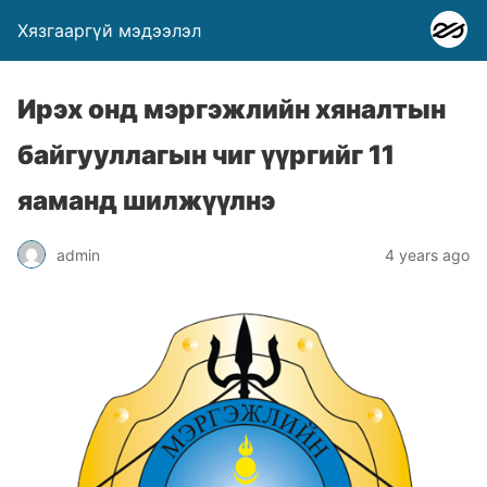
Хязгааргүй мэдээлэл
Ирэх онд мэргэжлийн хяналтын
байгууллагын чиг үүргийг 11
яаманд шилжүүлнэ
admin
4 years ago