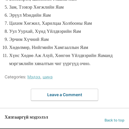
Зам, Тээвэр Хөгжлийн Яам
Эрүүл Мэндийн Яам
Цахим Хөгжил, Харилцаа Холбооны Яам
Уул Уурхай, Хүнд Үйлдвэрийн Яам
Эрчим Хүчний Яам
Хөдөлмөр, Нийгмийн Хамгааллын Яам
Хүнс Хөдөө Аж Ахуй, Хөнгөн Үйлдвэрийн Яаманд
мэргэжлийн хяналтын чиг үүргүүд очно.
Categories:
Мэдээ
,
шинэ
Leave a Comment
Хязгааргүй мэдээлэл
Back to top