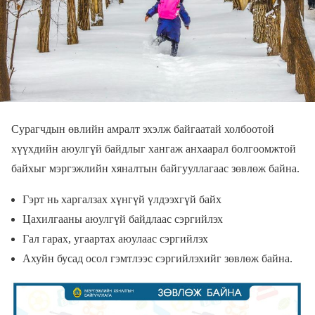
Сурагчдын өвлийн амралт эхэлж байгаатай холбоотой
хүүхдийн аюулгүй байдлыг хангаж анхаарал болгоомжтой
байхыг мэргэжлийн хяналтын байгууллагаас зөвлөж байна.
Гэрт нь харгалзах хүнгүй үлдээхгүй байх
Цахилгааны аюулгүй байдлаас сэргийлэх
Гал гарах, угаартах аюулаас сэргийлэх
Ахуйн бусад осол гэмтлээс сэргийлэхийг зөвлөж байна.