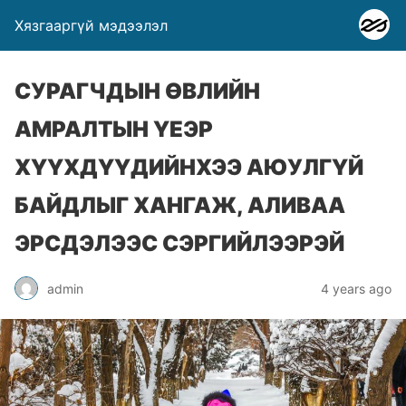
Хязгааргүй мэдээлэл
СУРАГЧДЫН ӨВЛИЙН
АМРАЛТЫН ҮЕЭР
ХҮҮХДҮҮДИЙНХЭЭ АЮУЛГҮЙ
БАЙДЛЫГ ХАНГАЖ, АЛИВАА
ЭРСДЭЛЭЭС СЭРГИЙЛЭЭРЭЙ
admin
4 years ago