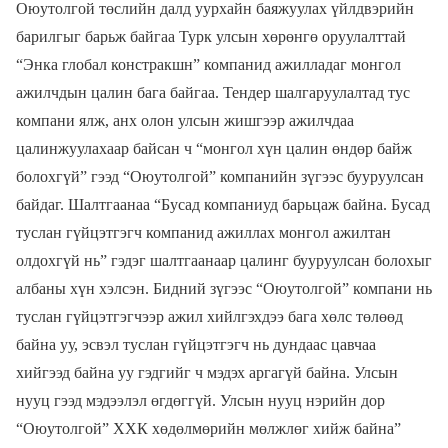
Оюутолгой төслийн далд уурхайн баяжуулах үйлдвэрийн
барилгыг барьж байгаа Турк улсын хөрөнгө оруулалттай
“Энка глобал констракшн” компанид ажилладаг монгол
ажилчдын цалин бага байгаа. Тендер шалгаруулалтад тус
компани ялж, анх олон улсын жишгээр ажилчдаа
цалинжуулахаар байсан ч “монгол хүн цалин өндөр байж
болохгүй” гээд “Оюутолгой” компанийн зүгээс бууруулсан
байдаг. Шалтгаанаа “Бусад компаниуд барьцаж байна. Бусад
туслан гүйцэтгэгч компанид ажиллах монгол ажилтан
олдохгүй нь” гэдэг шалтгаанаар цалинг бууруулсан болохыг
албаны хүн хэлсэн. Бидний зүгээс “Оюутолгой” компани нь
туслан гүйцэтгэгчээр ажил хийлгэхдээ бага хөлс төлөөд
байна уу, эсвэл туслан гүйцэтгэгч нь дундаас цавчаа
хийгээд байна уу гэдгийг ч мэдэх аргагүй байна. Улсын
нууц гээд мэдээлэл өгдөггүй. Улсын нууц нэрийн дор
“Оюутолгой” ХХК хөдөлмөрийн мөлжлөг хийж байна”