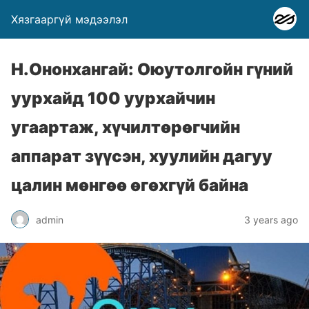
Хязгааргүй мэдээлэл
Н.Ононхангай: Оюутолгойн гүний
уурхайд 100 уурхайчин
угаартаж, хүчилтөрөгчийн
аппарат зүүсэн, хуулийн дагуу
цалин мөнгөө өгөхгүй байна
admin
3 years ago