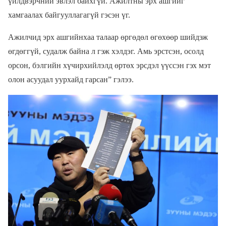
үйлдвэрчний эвлэл байхгүй. Ажилтны эрх ашгийг
хамгаалах байгууллагагүй гэсэн үг.
Ажилчид эрх ашгийнхаа талаар өргөдөл өгөхөөр шийдэж
өгдөггүй, судалж байна л гэж хэлдэг. Амь эрстсэн, осолд
орсон, бэлгийн хүчирхийлэлд өртөх эрсдэл үүссэн гэх мэт
олон асуудал уурхайд гарсан” гэлээ.