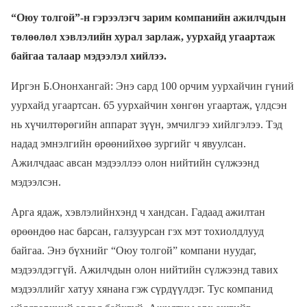
“Оюу толгой”-н гэрээлэгч зарим компанийн ажилчдын
төлөөлөл хэвлэлийн хурал зарлаж, уурхайд угаартаж
байгаа талаар мэдээлэл хийлээ.
Иргэн Б.Ононхангай: Энэ сард 100 орчим уурхайчин гүний
уурхайд угаартсан. 65 уурхайчин хөнгөн угаартаж, үлдсэн
нь хүчилтөрөгийн аппарат зүүн, эмчилгээ хийлгэлээ. Тэд
надад эмнэлгийн өрөөнийхөө зургийг ч явуулсан.
Ажилчдаас авсан мэдээллээ олон нийтийн сүлжээнд
мэдээлсэн.
Арга ядаж, хэвлэлийнхэнд ч хандсан. Гадаад ажилтан
өрөөндөө нас барсан, галзуурсан гэх мэт тохиолдлууд
байгаа. Энэ бүхнийг “Оюу толгой” компани нуудаг,
мэдээлдэггүй. Ажилчдын олон нийтийн сүлжээнд тавих
мэдээллийг хатуу хянана гэж сүрдүүлдэг. Тус компанид