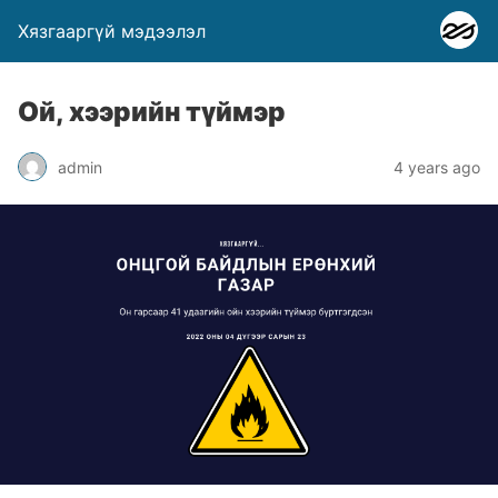
Хязгааргүй мэдээлэл
Ой, хээрийн түймэр
admin
4 years ago