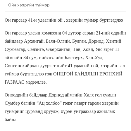
Ойн хээрийн түймэр
Он гарсаар 41-н удаагийн ой , хээрийн түймэр бүртгэгдлээ
Он гарсаар улсын хэмжээнд 04 дүгээр сарын 21-ний өдрийн
байдлаар Архангай, Баян-Өлгий, Булган, Дорнод, Хэнтий,
Сүхбаатар, Сэлэнгэ, Өвөрхангай, Төв, Ховд, Увс зэрэг 11
аймгийн 34 сум, нийслэлийн Баянзүрх, Хан-Уул,
Сонгинохайрхан дүүрэгт нийт 41 удаагийн ой, хээрийн гал
түймэр бүртгэгдлээ гэж ОНЦГОЙ БАЙДЛЫН ЕРӨНХИЙ
ГАЗРААС мэдээллээ.
Өнөөдрийн байдлаар Дорнод аймгийн Халх гол сумын
Сүмбэр багийн “Ац холбоо” гэдэг газарт гарсан хээрийн
түймрийг цурманд оруулж, бүрэн унтраахаар ажиллаж
байна.