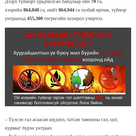
Дээрх түймэрт урьдчилсан байдлаар ойн
79
га,
хээрийн
864,840
га, нийт
864,944
га талбай өртөж, түймэр
унтраахад
455,300
төгрөгийн хохирол учирчээ.
– Түлсэн гал асаасан шүдэнз, татсан тамхины гал, цог,
нурмыг бүрэн унтраах