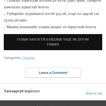
– Түймэрт нэрвэгдэж болзошгүй нутаг дэвсгэрийг түймрээс
хамгаалах зурвастай болгох
– Түймрийн хуурайшилт ихтэй үед ой, хээрт ил задгай гал
түлэхгүй байх
– Машин,техникийн утааны янданг оч баригчтай болгох
ГАЛЫН АЮУЛГҮЙ БАЙДЛЫН ҮНДСЭН ДҮРЭМ
УНШИХ
Categories:
Онцлох
Leave a Comment
Хязгааргүй мэдээлэл
Back to top