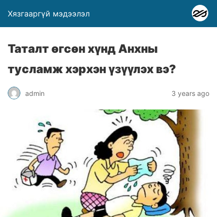
Хязгааргүй мэдээлэл
Таталт өгсөн хүнд Анхны
тусламж хэрхэн үзүүлэх вэ?
admin
3 years ago