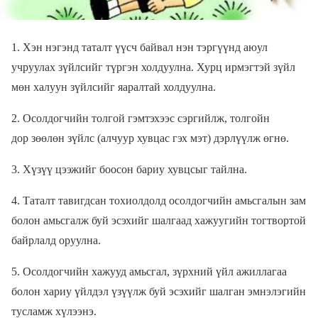
1. Хэн нэгэнд таталт үүсч байвал нэн тэргүүнд аюул
учруулах зүйлсийг түргэн холдуулна. Хурц ирмэгтэй зүйл
мөн халуун зүйлсийг яаралтай холдуулна.
2. Осолдогчийн толгой гэмтэхээс сэргийлж, толгойн
дор зөөлөн зүйлс (алчуур хувцас гэх мэт) дэрлүүлж өгнө.
3. Хүзүү цээжийг боосон бариу хувцсыг тайлна.
4. Таталт тавигдсан тохиолдолд осолдогчийн амьсгалын зам
болон амьсгалж буй эсэхийг шалгаад хажуугийн тогтвортой
байрлалд оруулна.
5. Осолдогчийн хажууд амьсгал, зүрхний үйл ажиллагаа
болон хариу үйлдэл үзүүлж буй эсэхийг шалган эмнэлэгийн
тусламж хүлээнэ.