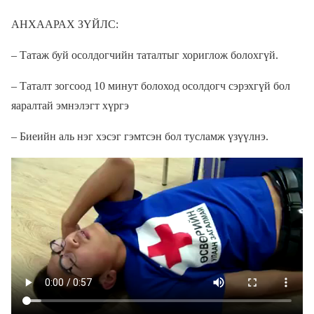
АНХААРАХ ЗҮЙЛС:
– Татаж буй осолдогчийн таталтыг хориглож болохгүй.
– Таталт зогсоод 10 минут болоход осолдогч сэрэхгүй бол
яаралтай эмнэлэгт хүргэ
– Биеийн аль нэг хэсэг гэмтсэн бол тусламж үзүүлнэ.