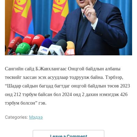
Сангийн сайд Б.Жавхлангаас Онцгой байдлын албаны
төсвийг хассан эсэх асуудлаар тодруулж байна. Тэрбээр,
“Шадар сайдын багцад багтдаг онцгой байдлын төсөв 2023
онд 212 тэрбум байсан бол 2024 онд 2 дахин нэмэгдэж 426
тэрбум болсон” гэв.
Categories:
Мэдээ
Leave a Comment