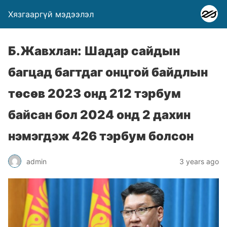
Хязгааргүй мэдээлэл
Б.Жавхлан: Шадар сайдын
багцад багтдаг онцгой байдлын
төсөв 2023 онд 212 тэрбум
байсан бол 2024 онд 2 дахин
нэмэгдэж 426 тэрбум болсон
admin
3 years ago