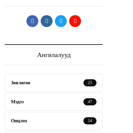
Ангилалууд
Зөвлөгөө
25
Мэдээ
47
Онцлох
14