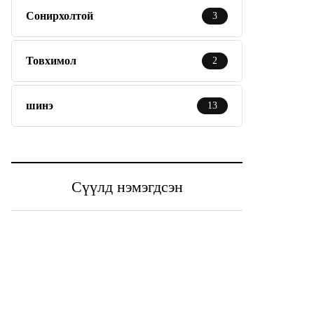
Сонирхолтой
3
Товхимол
2
шинэ
13
Сүүлд нэмэгдсэн