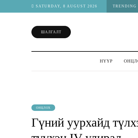
SATURDAY, 8 AUGUST 2026
TRENDING
ШАЛГАЛТ
НҮҮР
ОНЦЛ
ОНЦЛОХ
Гүний уурхайд түлх
түүхэн IV улирал