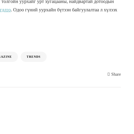
 толгойн уурхайг урт хугацааны, найдвартай дотоодын
гдлээ
. Одоо гүний уурхайн бүтээн байгуулалтаа л хүлээх
AZINE
TRENDS
Share