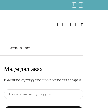
Й
ЗӨВЛӨГӨӨ
Мэдэгдэл авах
И-Мэйлээ бүртгүүлээд шинэ мэдээлэл аваарай.