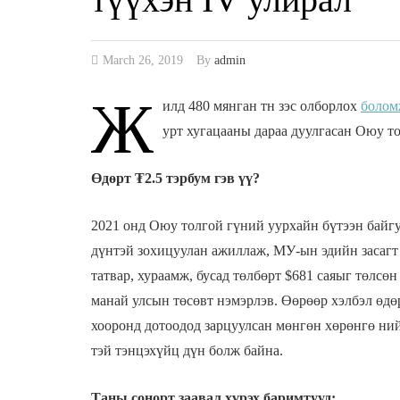
March 26, 2019
By
admin
Ж
илд 480 мянган тн зэс олборлох
болом
урт хугацааны дараа дуулгасан Оюу 
Өдөрт ₮2.5 тэрбум гэв үү?
2021 онд Оюу толгой гүний уурхайн бүтээн байгу
дүнтэй зохицуулан ажиллаж, МУ-ын эдийн засагт 
татвар, хураамж, бусад төлбөрт $681 саяыг төлсө
манай улсын төсөвт нэмэрлэв. Өөрөөр хэлбэл өдөр
хооронд дотоодод зарцуулсан мөнгөн хөрөнгө ний
тэй тэнцэхүйц дүн болж байна.
Таны сонорт заавал хүрэх баримтууд: