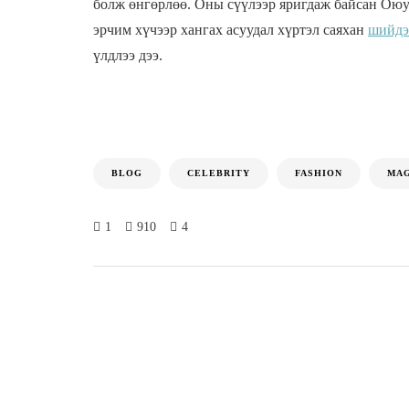
болж өнгөрлөө. Оны сүүлээр яригдаж байсан Оюу
эрчим хүчээр хангах асуудал хүртэл саяхан
шийдэ
үлдлээ дээ.
BLOG
CELEBRITY
FASHION
MAG
1
910
4