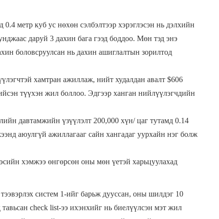
д 0.4 метр куб ус нөхөн сэлбэлтээр хэрэглэсэн нь дэлхийн
джаас даруй 3 дахин бага гээд боддоо. Мөн тэд энэ
ахин боловсруулсан нь дахин ашиглалтын зорилтод
үүлэгчтэй хамтран ажиллаж, нийт худалдан авалт $606
хийсэн түүхэн жил боллоо. Эдгээр ханган нийлүүлэгчдийн
лийн давтамжийн үзүүлэлт 200,000 хүн/ цаг тутамд 0.14
ээнд аюулгүй ажиллагааг сайн хангадаг уурхайн нэг болж
зэсийн хэмжээ өнгөрсөн оны мөн үетэй харьцуулахад
тээвэрлэх систем 1-ийг барьж дууссан, оны шилдэг 10
тавьсан check list-ээ ихэнхийг нь биелүүлсэн мэт жил