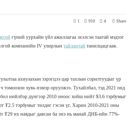
1
910
4
Share
жтой
гүний уурхайн үйл ажиллагаа эхэлсэн таатай мэдээг
толгой компанийн IV улирлын
тайлантай
танилцацгаая.
улалтаа ахиулахын зэрэгцээ цар тахлын сорилтуудыг үр
ч томоохон хувь нэмэр оруулжээ. Тухайлбал, тэд 2021 онд
н бол нийлбэр дүнгээр 2010 оноос хойш нийт $3.6 тэрбумыг
т ₮2.5 тэрбумыг төлдөг гэсэн үг. Харин 2010-2021 оны
т ₮29 их наядыг давсан ба энэ нь манай ДНБ-ийн 77%-