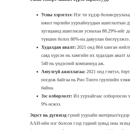
Усны хэрэглээ:
Нэг тн хүдэр боловсруулаха
ижил төрлийн уурхайнуудын ашиглалтын дун
хугацаанд ашигласан усныхаа 88.29%-ийг д
түвшин болох 80%-иа давуулан биелүүлжээ.
Худалдан авалт:
2021 онд 864 ханган нийл
саяд хүрсэн нь хамгийн их худалдан авалт 
540 нь үндэсний компаниуд аж.
Аюулгүй ажиллагаа:
2021 онд гэмтэл, бэрт
ногдож байгаа нь Рио Тинто группийн хэмж
байна.
Зэс олборлолт:
Ил уурхайгаас олборлосон 
9% өсжээ.
Эцэст нь дүгнэхэд
гүний уурхайн материал/хүдэр 
ААН-ийн нэг болсон гээд тэдний хувьд оны эхэнд 