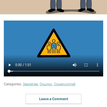
Categories:
Зөвлөгөө
,
Онцлох
,
Сонирхолтой
Leave a Comment