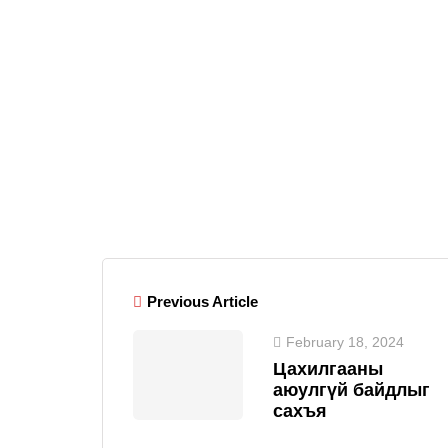
Previous Article
February 18, 2024
Цахилгааны
аюулгүй байдлыг
сахъя