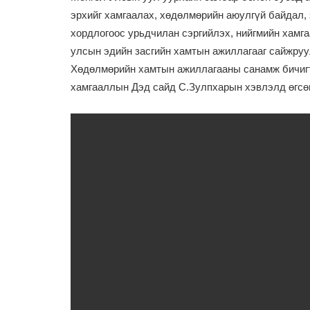
эрхийг хамгаалах, хөдөлмөрийн аюулгүй байдал, 
хордлогоос урьдчилан сэргийлэх, нийгмийн хамг
улсын эдийн засгийн хамтын ажиллагааг сайжру
Хөдөлмөрийн хамтын ажиллагааны санамж бичигт 
хамгааллын Дэд сайд С.Зулпхарын хэвлэлд өгсөн