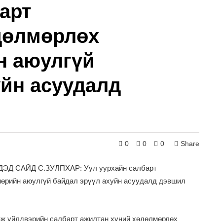
арт
дөлмөрлөх
н аюулгүй
уйн асуудалд
0
0
0
Share
 САЙД С.ЗУЛПХАР: Уул уурхайн салбарт
өрийн аюулгүй байдал эрүүл ахуйн асуудалд дэвшил
аж үйлдвэрийн салбарт ажилтан хүний хөдөлмөрлөх