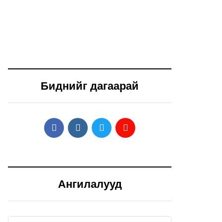
October 10, 2023
January 8, 2024
Шатахуун
Сурахын
тээвэрлэж явсан
зэрэгцээ
машин осолдож,
хөдөлмөрлөх,
гурван хүн
хөдөлмөрлөхийн
гэмтэн, 10 тонн
хамт сурах
шатахуун
боломжийг
Биднийг дагаарай
асгарчээ
бүрдүүлнэ
Ангилалууд