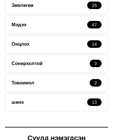
Зөвлөгөө
25
Мэдээ
47
Онцлох
14
Сонирхолтой
3
Товхимол
2
шинэ
13
Сүүлд нэмэгдсэн