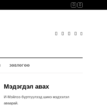
Й
ЗӨВЛӨГӨӨ
Мэдэгдэл авах
И-Мэйлээ бүртгүүлээд шинэ мэдээлэл
аваарай.