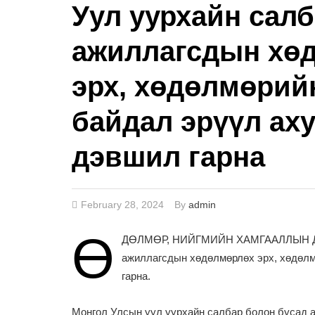
Уул уурхайн салб
ажиллагсдын хө
эрх, хөдөлмөрий
байдал эрүүл ах
дэвшил гарна
February 28, 2024
By
admin
Ө
ДӨЛМӨР, НИЙГМИЙН ХАМГААЛЛЫН ДЭД
ажиллагсдын хөдөлмөрлөх эрх, хөдөлм
гарна.
Монгол Улсын уул уурхайн салбар болон бусад 