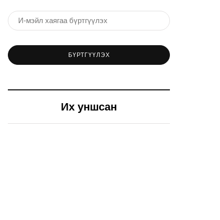
БҮРТГҮҮЛЭХ
Их уншсан