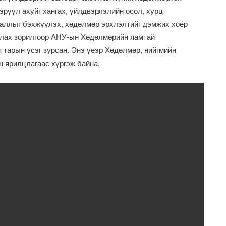
эрүүл ахуйг хангах, үйлдвэрлэлийн осол, хурц
ааллыг бэхжүүлэх, хөдөлмөр эрхлэлтийг дэмжих хоёр
улах зорилгоор АНУ-ын Хөдөлмөрийн яамтай
гарын үсэг зурсан. Энэ үеэр Хөдөлмөр, нийгмийн
 ярилцлагаас хүргэж байна.